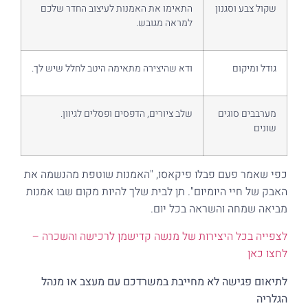
שקול צבע וסגנון
התאימו את האמנות לעיצוב החדר שלכם
למראה מגובש.
גודל ומיקום
ודא שהיצירה מתאימה היטב לחלל שיש לך.
מערבבים סוגים
שלב ציורים, הדפסים ופסלים לגיוון.
שונים
כפי שאמר פעם פבלו פיקאסו, "האמנות שוטפת מהנשמה את
האבק של חיי היומיום". תן לבית שלך להיות מקום שבו אמנות
מביאה שמחה והשראה בכל יום.
לצפייה בכל היצירות של מנשה קדישמן לרכישה והשכרה –
לחצו כאן
לתיאום פגישה לא מחייבת במשרדכם עם מעצב או מנהל
הגלריה