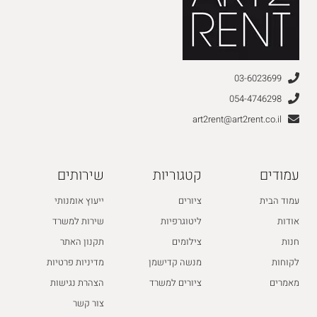
03-6023699
054-4746298
art2rent@art2rent.co.il
עמודים
קטגוריות
שירותים
עמוד הבית
ציורים
ייעוץ אומנותי
אודות
ליטוגרפיות
שירות למשרד
חנות
צילומים
תקנון האתר
לקוחות
מנשה קדישמן
מדיניות פרטיות
מאמרים
ציורים למשרד
הצהרת נגישות
צור קשר