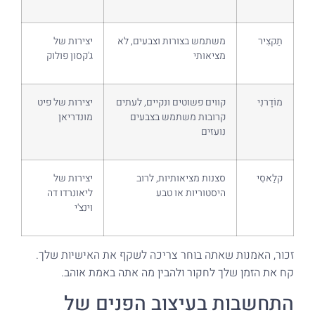
תַקצִיר
משתמש בצורות וצבעים, לא
יצירות של
מציאותי
ג'קסון פולוק
מוֹדֶרנִי
קווים פשוטים ונקיים, לעתים
יצירות של פיט
קרובות משתמש בצבעים
מונדריאן
נועזים
קלַאסִי
סצנות מציאותיות, לרוב
יצירות של
היסטוריות או טבע
ליאונרדו דה
וינצ'י
זכור, האמנות שאתה בוחר צריכה לשקף את האישיות שלך.
קח את הזמן שלך לחקור ולהבין מה אתה באמת אוהב.
התחשבות בעיצוב הפנים של