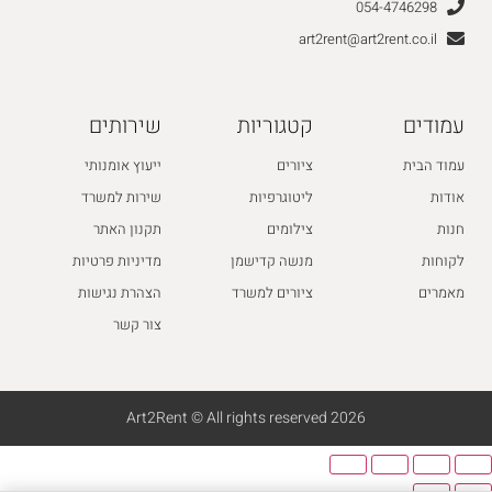
054-4746298
art2rent@art2rent.co.il
עמודים
קטגוריות
שירותים
עמוד הבית
ציורים
ייעוץ אומנותי
אודות
ליטוגרפיות
שירות למשרד
חנות
צילומים
תקנון האתר
לקוחות
מנשה קדישמן
מדיניות פרטיות
מאמרים
ציורים למשרד
הצהרת נגישות
צור קשר
2026 Art2Rent © All rights reserved