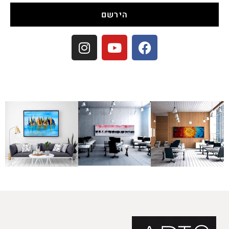
הירשם