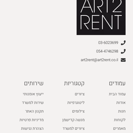
03-6023699
054-4746298
art2rent@art2rent.co.il
עמודים
קטגוריות
שירותים
עמוד הבית
ציורים
ייעוץ אומנותי
אודות
ליטוגרפיות
שירות למשרד
חנות
צילומים
תקנון האתר
לקוחות
מנשה קדישמן
מדיניות פרטיות
מאמרים
ציורים למשרד
הצהרת נגישות