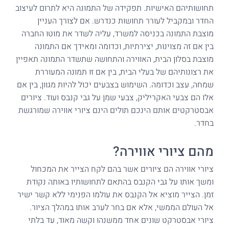
תחושותיהם האישיות. תפקידה של התמונה היא לתרום לעיצוב
החדר ובמקביל לעורר תחושות כנדרש. אם לצורך העניין
מוצבת התמונה בכניסה למשרד, עליה לשדר את מוטו החברה
בין אם זה מצוינות, יצירתיות, וכדומה ומאידך אם התמונה
מוצבת בסלון הבית, האווירה והתחושה שתשדר התמונה תאפיין
את רצונותיהם של בעלי הבית, בין אם זו תמונה המעוררת
שמחה, עצב וכדומה. השימוש בצבעים יכול להיות מגוון, בין אם
אלו הם צבעי האקריליק, צבעי שמן על גבי קנבס ועוד. ציורים
אבסטרקטים אותם הינכם תולים הינם ציורי אווירה שמורגשת
בחדר.
מהם ציורי אווירה?
ציורי אווירה הם ציורים אשר בהם לקח הצייר את המכחול
ומשך אותו על גבי הקנבס בהתאם לתחושותיו באותה נקודת
זמן. הצייר מוציא אל הקנבס את עולמו הפנימי ללא קשר ישיר
אל העולם הממשי, אלא אם בחר לערב אותו במהלך הציור.
ציורי אבסטרקט שונים אחד ממשנהו וקשה מאוד, עד בלתי