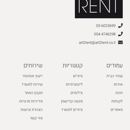
03-6023699
054-4746298
art2rent@art2rent.co.il
עמודים
קטגוריות
שירותים
עמוד הבית
ציורים
ייעוץ אומנותי
אודות
ליטוגרפיות
שירות למשרד
חנות
צילומים
תקנון האתר
לקוחות
מנשה קדישמן
מדיניות פרטיות
מאמרים
ציורים למשרד
הצהרת נגישות
צור קשר