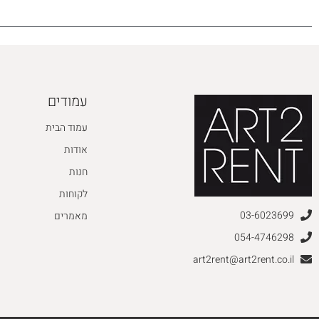
עמודים
עמוד הבית
אודות
חנות
לקוחות
03-6023699
מאמרים
054-4746298
art2rent@art2rent.co.il