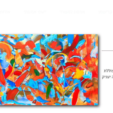
קדישמן
אמנות למשרד
ייעוץ אמנותי
אודות
וללת
 יעניק