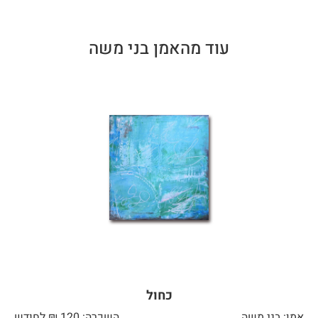
עוד מהאמן בני משה
כחול
אמן: בני משה
השכרה: 120 ₪ לחודש