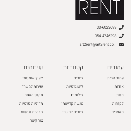
03-6023699
054-4746298
art2rent@art2rent.co.il
עמודים
קטגוריות
שירותים
עמוד הבית
ציורים
ייעוץ אומנותי
אודות
ליטוגרפיות
שירות למשרד
חנות
צילומים
תקנון האתר
לקוחות
מנשה קדישמן
מדיניות פרטיות
מאמרים
ציורים למשרד
הצהרת נגישות
צור קשר