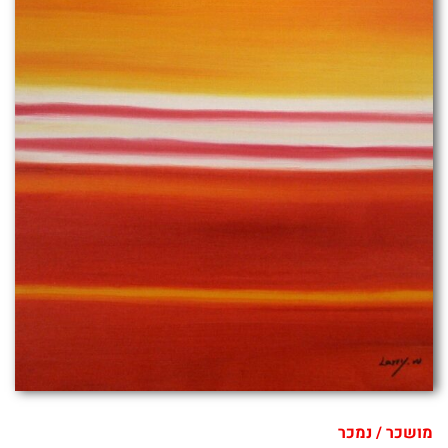
מושכר / נמכר