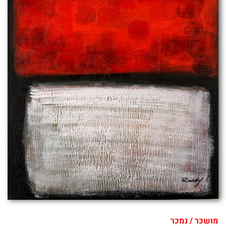
מושכר / נמכר