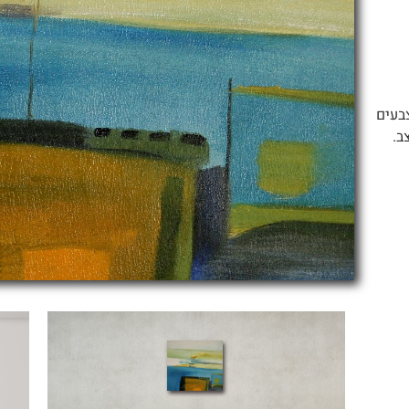
בעים
ב.