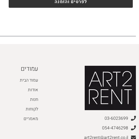
לפרטים והזמנה
עמודים
עמוד הבית
אודות
חנות
לקוחות
03-6023699
מאמרים
054-4746298
art2rent@art2rent.co.il