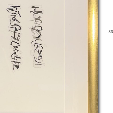
ותיותאקריליק על נייר33/43