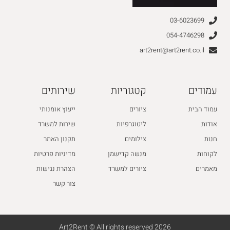
03-6023699
054-4746298
art2rent@art2rent.co.il
עמודים
קטגוריות
שירותים
עמוד הבית
ציורים
ייעוץ אומנותי
אודות
ליטוגרפיות
שירות למשרד
חנות
צילומים
תקנון האתר
לקוחות
מנשה קדישמן
מדיניות פרטיות
מאמרים
ציורים למשרד
הצהרת נגישות
צור קשר
2026 Art2Rent © All rights reserved