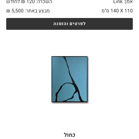
אמן: Link
השכרה: 120 ₪ לחודש
110 X
140 ס"מ
מבצע באתר:
5,500
₪
לפרטים והזמנה
כחול