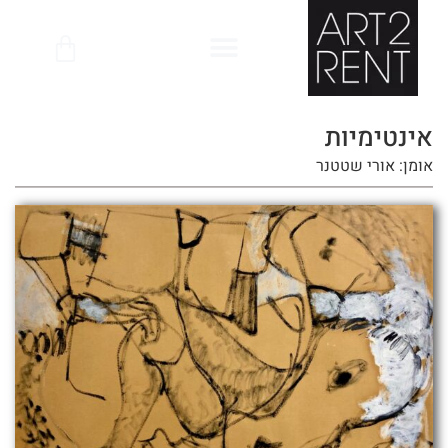
לתוכן
אינטימיות
אומן: אורי שטטנר