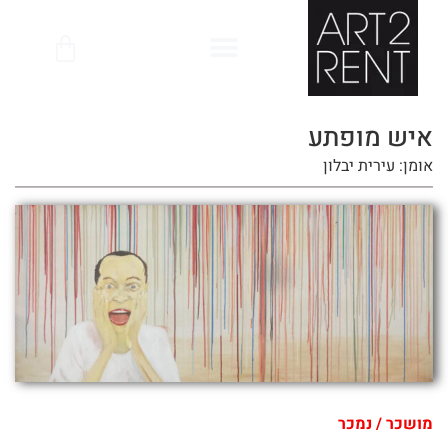
לתוכן
איש מופתע
אומן: עירית יבלון
מושכר / נמכר