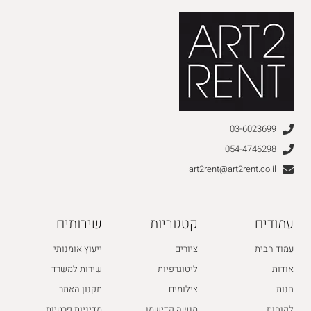
03-6023699
054-4746298
art2rent@art2rent.co.il
עמודים
קטגוריות
שירותים
עמוד הבית
ציורים
ייעוץ אומנותי
אודות
ליטוגרפיות
שירות למשרד
חנות
צילומים
תקנון האתר
לקוחות
מנשה קדישמן
מדיניות פרטיות