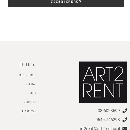
לפרטים והזמנה
עמודים
עמוד הבית
אודות
חנות
לקוחות
03-6023699
מאמרים
054-4746298
art2rent@art2rent.co.il