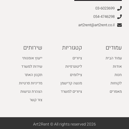
03-6023699
054-4746298
art2rent@art2rent.co.il
עמודים
קטגוריות
שירותים
עמוד הבית
ציורים
ייעוץ אומנותי
אודות
ליטוגרפיות
שירות למשרד
חנות
צילומים
תקנון האתר
לקוחות
מנשה קדישמן
מדיניות פרטיות
מאמרים
ציורים למשרד
הצהרת נגישות
צור קשר
2026 Art2Rent © All rights reserved