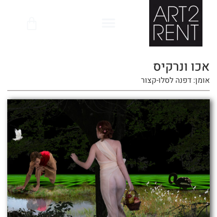
לתוכן
אכו ונרקיס
אומן: דפנה לסלו-קצור