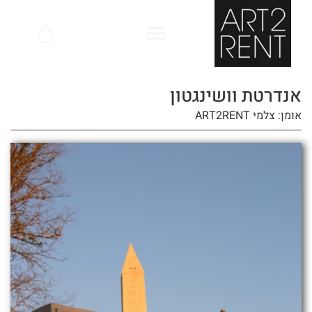
לתוכן
אנדרטת וושינגטון
אומן: צלמי ART2RENT