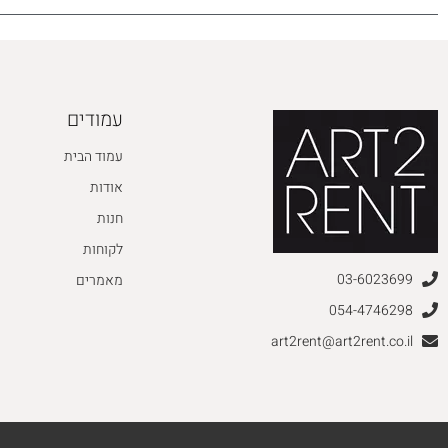
עמודים
עמוד הבית
אודות
חנות
לקוחות
03-6023699
מאמרים
054-4746298
art2rent@art2rent.co.il