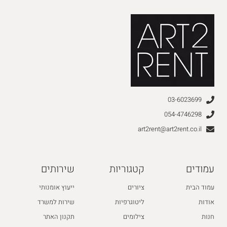
03-6023699
054-4746298
art2rent@art2rent.co.il
עמודים
קטגוריות
שירותים
עמוד הבית
ציורים
ייעוץ אומנותי
אודות
ליטוגרפיות
שירות למשרד
חנות
צילומים
תקנון האתר