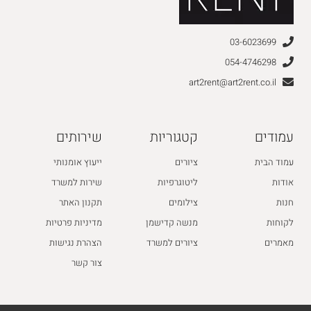
03-6023699
054-4746298
art2rent@art2rent.co.il
עמודים
קטגוריות
שירותים
עמוד הבית
ציורים
ייעוץ אומנותי
אודות
ליטוגרפיות
שירות למשרד
חנות
צילומים
תקנון האתר
לקוחות
מנשה קדישמן
מדיניות פרטיות
מאמרים
ציורים למשרד
הצהרת נגישות
צור קשר