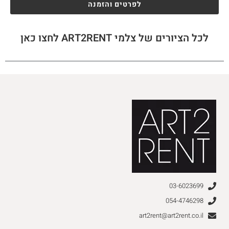
לפרטים והזמנה
לכל הציורים של צלמי ART2RENT לחצו כאן
03-6023699
054-4746298
art2rent@art2rent.co.il