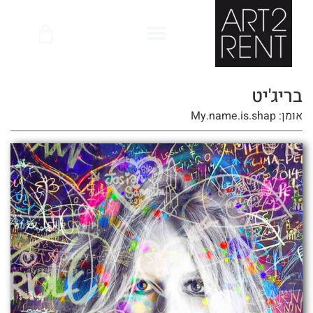
לתוכן
בריג'יט
אומן: My.name.is.shap