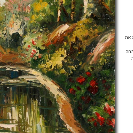
 את
 מומחה