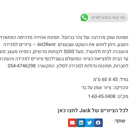
צור קשר בנוגע לפריט
תמונת שמן מרהיבה של נהר בג'ונגל. תמונת אווירה מדהימה המתארת
הטבע, ניתן לחוש את השקט שבעצים. Art2Rent – ציורים למכירה
והשכרה לבית ולמשרד, מעל 5000 לקוחות מרוצים, הזמינו מעצב
עד הבית ולמציאת הציור המושלם בשבילכם! ציורים למכירה והשכרה
לחברות, תמונות גדולות למכירה לסלון. התקשרו: 054-4746298
גודל: 45 X
60 ס"מ
טכניקה: ציור שמן על בד
מק"ט: 1-60-45-3408
לכל הציורים של Jack לחצו כאן
שתף: