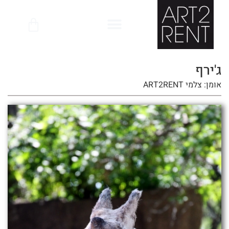
לתוכן
ג'ירף
אומן: צלמי ART2RENT