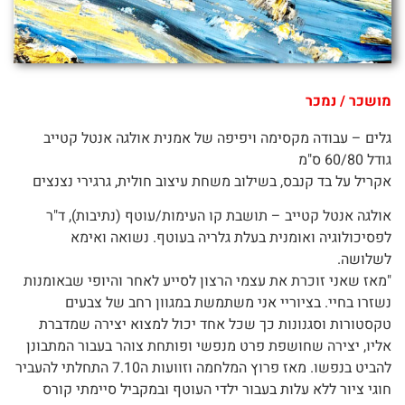
מושכר / נמכר
גלים – עבודה מקסימה ויפיפה של אמנית אולגה אנטל קטייב
גודל 60/80 ס"מ
אקריל על בד קנבס, בשילוב משחת עיצוב חולית, גרגירי נצנצים
אולגה אנטל קטייב – תושבת קו העימות/עוטף (נתיבות), ד"ר
לפסיכולוגיה ואומנית בעלת גלריה בעוטף. נשואה ואימא
לשלושה.
"מאז שאני זוכרת את עצמי הרצון לסייע לאחר והיופי שבאומנות
נשזרו בחיי. בציוריי אני משתמשת במגוון רחב של צבעים
טקסטורות וסגנונות כך שכל אחד יכול למצוא יצירה שמדברת
אליו, יצירה שחושפת פרט מנפשי ופותחת צוהר בעבור המתבונן
להביט בנפשו. מאז פרוץ המלחמה וזוועות ה7.10 התחלתי להעביר
חוגי ציור ללא עלות בעבור ילדי העוטף ובמקביל סיימתי קורס