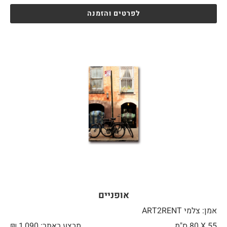
לפרטים והזמנה
אופניים
אמן: צלמי ART2RENT
55 X
80 ס"מ
מבצע באתר:
1,090
₪