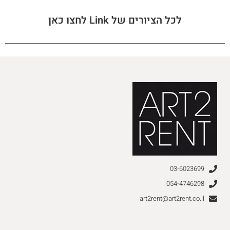
לכל הציורים של Link לחצו כאן
03-6023699
054-4746298
art2rent@art2rent.co.il