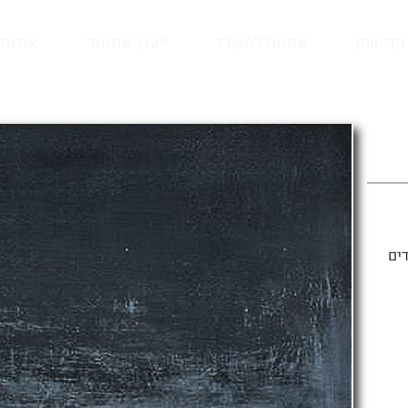
קדישמן
אמנות למשרד
ייעוץ אמנותי
אודות
דים