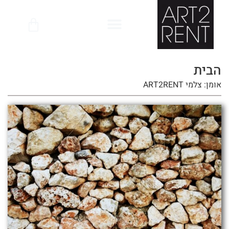
לתוכן
הבית
אומן: צלמי ART2RENT