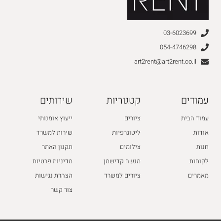
03-6023699
054-4746298
art2rent@art2rent.co.il
עמודים
קטגוריות
שירותים
עמוד הבית
ציורים
ייעוץ אומנותי
אודות
ליטוגרפיות
שירות למשרד
חנות
צילומים
תקנון האתר
לקוחות
מנשה קדישמן
מדיניות פרטיות
מאמרים
ציורים למשרד
הצהרת נגישות
צור קשר