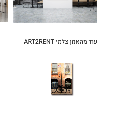
עוד מהאמן צלמי ART2RENT