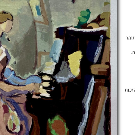
תומה
ה.
זכות