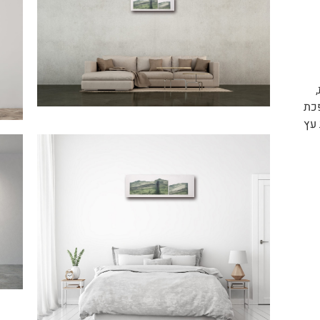
פכת
 עץ