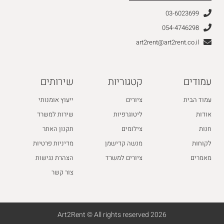
03-6023699
054-4746298
art2rent@art2rent.co.il
עמודים
קטגוריות
שירותים
עמוד הבית
ציורים
ייעוץ אומנותי
אודות
ליטוגרפיות
שירות למשרד
חנות
צילומים
תקנון האתר
לקוחות
מנשה קדישמן
מדיניות פרטיות
מאמרים
ציורים למשרד
הצהרת נגישות
צור קשר
2026 Art2Rent © All rights reserved