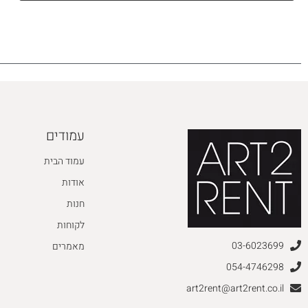
עמודים
עמוד הבית
אודות
חנות
לקוחות
03-6023699
מאמרים
054-4746298
art2rent@art2rent.co.il