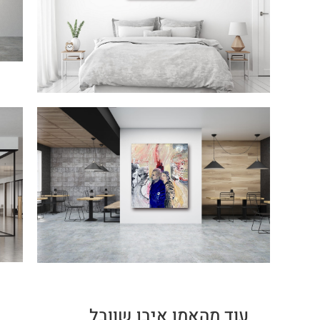
עוד מהאמן איבן שוובל