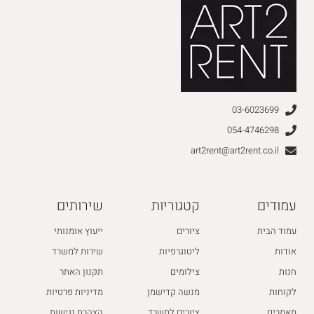
03-6023699
054-4746298
art2rent@art2rent.co.il
עמודים
קטגוריות
שירותים
עמוד הבית
ציורים
ייעוץ אומנותי
אודות
ליטוגרפיות
שירות למשרד
חנות
צילומים
תקנון האתר
לקוחות
מנשה קדישמן
מדיניות פרטיות
מאמרים
ציורים למשרד
הצהרת נגישות