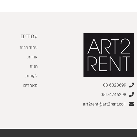
עמודים
עמוד הבית
אודות
חנות
לקוחות
03-6023699
מאמרים
054-4746298
art2rent@art2rent.co.il