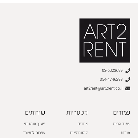
03-6023699
054-4746298
art2rent@art2rent.co.il
עמודים
קטגוריות
שירותים
עמוד הבית
ציורים
ייעוץ אומנותי
אודות
ליטוגרפיות
שירות למשרד