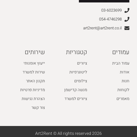
03-6023699
054-4746298
art2rent@art2rent.co.il
עמודים
קטגוריות
שירותים
עמוד הבית
ציורים
ייעוץ אומנותי
אודות
ליטוגרפיות
שירות למשרד
חנות
צילומים
תקנון האתר
לקוחות
מנשה קדישמן
מדיניות פרטיות
מאמרים
ציורים למשרד
הצהרת נגישות
צור קשר
2026 Art2Rent © All rights reserved