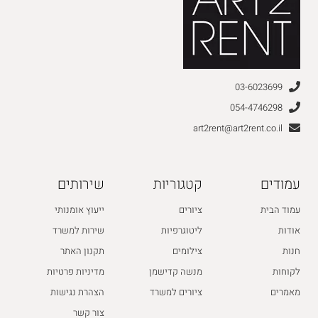
03-6023699
054-4746298
art2rent@art2rent.co.il
עמודים
קטגוריות
שירותים
עמוד הבית
ציורים
ייעוץ אומנותי
אודות
ליטוגרפיות
שירות למשרד
חנות
צילומים
תקנון האתר
לקוחות
מנשה קדישמן
מדיניות פרטיות
מאמרים
ציורים למשרד
הצהרת נגישות
צור קשר