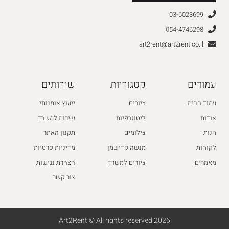
03-6023699
054-4746298
art2rent@art2rent.co.il
עמודים
קטגוריות
שירותים
עמוד הבית
ציורים
ייעוץ אומנותי
אודות
ליטוגרפיות
שירות למשרד
חנות
צילומים
תקנון האתר
לקוחות
מנשה קדישמן
מדיניות פרטיות
מאמרים
ציורים למשרד
הצהרת נגישות
צור קשר
2026 Art2Rent © All rights reserved