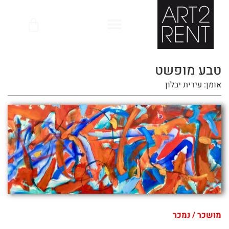
לתוכן
טבע מופשט
אומן: עירית יבלון
מושכר / נמכר