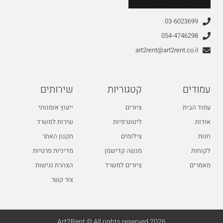
03-6023699
054-4746298
art2rent@art2rent.co.il
עמודים
קטגוריות
שירותים
עמוד הבית
ציורים
ייעוץ אומנותי
אודות
ליטוגרפיות
שירות למשרד
חנות
צילומים
תקנון האתר
לקוחות
מנשה קדישמן
מדיניות פרטיות
מאמרים
ציורים למשרד
הצהרת נגישות
צור קשר
2026 Art2Rent © All rights reserved