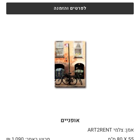
לפרטים והזמנה
אופניים
אמן: צלמי ART2RENT
55 X
80 ס"מ
מבצע באתר:
1,090
₪