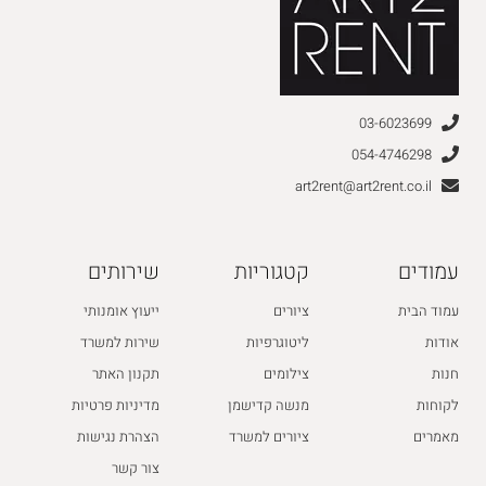
03-6023699
054-4746298
art2rent@art2rent.co.il
עמודים
קטגוריות
שירותים
עמוד הבית
ציורים
ייעוץ אומנותי
אודות
ליטוגרפיות
שירות למשרד
חנות
צילומים
תקנון האתר
לקוחות
מנשה קדישמן
מדיניות פרטיות
מאמרים
ציורים למשרד
הצהרת נגישות
צור קשר