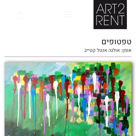
לתוכן
טפטופים
אומן: אולגה אנטל קטייב