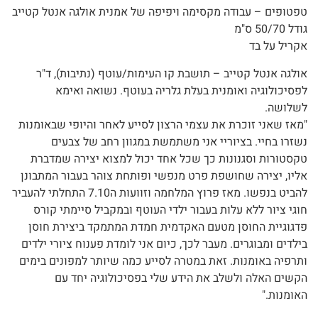
טפטופים – עבודה מקסימה ויפיפה של אמנית אולגה אנטל קטייב
גודל 50/70 ס"מ
אקריל על בד
אולגה אנטל קטייב – תושבת קו העימות/עוטף (נתיבות), ד"ר
לפסיכולוגיה ואומנית בעלת גלריה בעוטף. נשואה ואימא
לשלושה.
"מאז שאני זוכרת את עצמי הרצון לסייע לאחר והיופי שבאומנות
נשזרו בחיי. בציוריי אני משתמשת במגוון רחב של צבעים
טקסטורות וסגנונות כך שכל אחד יכול למצוא יצירה שמדברת
אליו, יצירה שחושפת פרט מנפשי ופותחת צוהר בעבור המתבונן
להביט בנפשו. מאז פרוץ המלחמה וזוועות ה7.10 התחלתי להעביר
חוגי ציור ללא עלות בעבור ילדי העוטף ובמקביל סיימתי קורס
פדגוגיית החוסן מטעם האקדמית חמדת המתמקד ביצירת חוסן
בילדים ומבוגרים. מעבר לכך, כיום אני לומדת פענוח ציורי ילדים
ותרפיה באומנות. זאת במטרה לסייע כמה שיותר למפונים בימים
הקשים האלה ולשלב את הידע שלי בפסיכולוגיה יחד עם
האומנות."