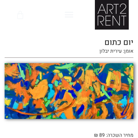
לתוכן
יום כתום
אומן: עירית יבלון
מחיר השכרה: 89 ₪