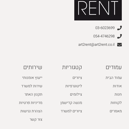
03-6023699
054-4746298
art2rent@art2rent.co.il
עמודים
קטגוריות
שירותים
עמוד הבית
ציורים
ייעוץ אומנותי
אודות
ליטוגרפיות
שירות למשרד
חנות
צילומים
תקנון האתר
לקוחות
מנשה קדישמן
מדיניות פרטיות
מאמרים
ציורים למשרד
הצהרת נגישות
צור קשר