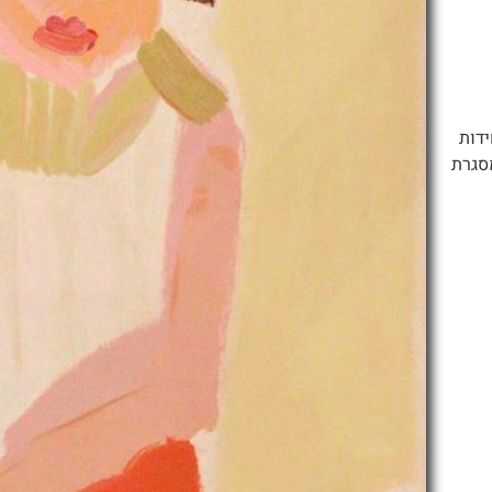
י אורי רייזמןמהדורה מוגבלת של 375 יחידות
סגרת