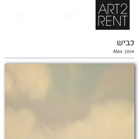
לתוכן
כביש
אומן: Alex