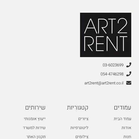
03-6023699
054-4746298
art2rent@art2rent.co.il
עמודים
קטגוריות
שירותים
עמוד הבית
ציורים
ייעוץ אומנותי
אודות
ליטוגרפיות
שירות למשרד
חנות
צילומים
תקנון האתר