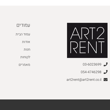
עמודים
עמוד הבית
אודות
חנות
לקוחות
03-6023699
מאמרים
054-4746298
art2rent@art2rent.co.il